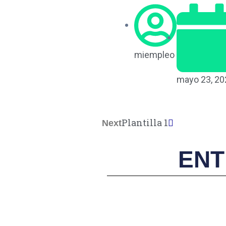
miempleo
mayo 23, 20
Plantilla 1
Next
Next
ENT